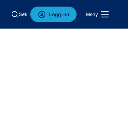
Logg inn
Søk
Meny