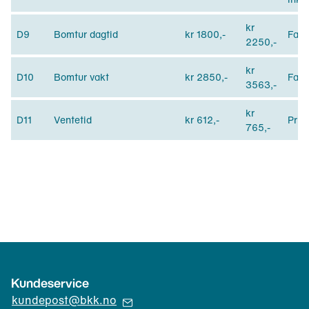
kr
D9
Bomtur dagtid
kr 1800,-
Fast
2250,-
kr
D10
Bomtur vakt
kr 2850,-
Fast
3563,-
kr
D11
Ventetid
kr 612,-
Pris 
765,-
Kundeservice
(
kundepost@bkk.no