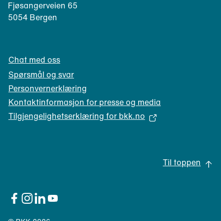
e
Fjøsangerveien 65
t
f
5054 Bergen
)
o
n
k
Chat med oss
l
i
Spørsmål og svar
e
Personvernerklæring
n
Kontaktinformasjon for presse og media
t
Tilgjengelighetserklæring for bkk.no
)
(
å
p
Til toppen
n
e
s
i
(åpnes
(åpnes
(åpnes
(åpnes
i
i
i
i
n
nytt
nytt
nytt
nytt