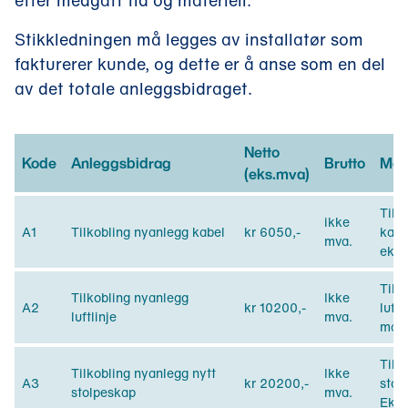
etter medgått tid og materiell.
Stikkledningen må legges av installatør som
fakturerer kunde, og dette er å anse som en del
av det totale anleggsbidraget.
Netto
Kode
Anleggsbidrag
Brutto
Mer
(eks.mva)
Tilk
ikke
A1
Tilkobling nyanlegg kabel
kr 6050,-
kabe
mva.
eks:
Tilko
Tilkobling nyanlegg
Ikke
A2
kr 10200,-
lufts
luftlinje
mva.
mast
Tilko
Tilkobling nyanlegg nytt
Ikke
A3
kr 20200,-
stol
stolpeskap
mva.
Eks 