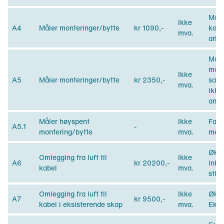
Mont
Ikke
A4
Måler monteringer/bytte
kr 1090,-
komb
mva.
arbe
Mont
måle
Ikke
A5
Måler monteringer/bytte
kr 2350,-
samm
mva.
ikke
anne
Måler høyspent
Ikke
Fakt
A5.1
-
montering/bytte
mva.
medg
Økt 
Omlegging fra luft til
Ikke
A6
kr 20200,-
inkl
kabel
mva.
stik
Omlegging fra luft til
Ikke
Økt 
A7
kr 9500,-
kabel i eksisterende skap
mva.
Eks 