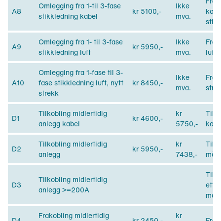
Fra 
Omlegging fra 1-til 3-fase
Ikke
A8
kr 5100,-
kabe
stikkledning kabel
mva.
stik
Omlegging fra 1- til 3-fase
Ikke
Fra/
A9
kr 5950,-
stikkledning luft
mva.
lufts
Omlegging fra 1-fase til 3-
Ikke
Fra/
A10
fase stikkledning luft, nytt
kr 8450,-
mva.
stre
strekk
Tilkobling midlertidig
kr
Tilk
D1
kr 4600,-
anlegg kabel
5750,-
kabe
Tilkobling midlertidig
kr
Tilko
D2
kr 5950,-
anlegg
7438,-
måle
Tilk
Tilkobling midlertidig
D3
ette
anlegg >=200A
mate
Frakobling midlertidig
kr
D4
kr 2450,-
Frak