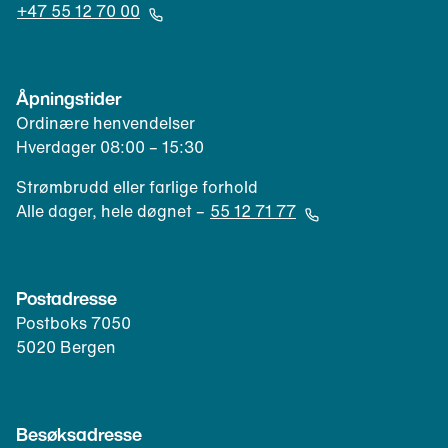
Å
+47 55 12 70 00
p
(
n
Å
e
p
Åpningstider
r
n
Ordinære henvendelser
e
e
Hverdager 08:00 – 15:30
p
r
o
t
Strømbrudd eller farlige forhold
s
e
Alle dager, hele døgnet –
55 12 71 77
t
l
(
k
e
Å
l
f
p
Postadresse
i
o
n
e
Postboks 7050
n
e
n
5020 Bergen
k
r
t
l
t
)
i
e
e
l
Besøksadresse
n