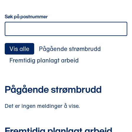
p
n
Søk på postnummer
e
s
i
n
Vis alle
Pågående strømbrudd
y
Fremtidig planlagt arbeid
t
t
v
Pågående strømbrudd
i
n
d
Det er ingen meldinger å vise.
u
)
Fremtidig planlagt arbeid