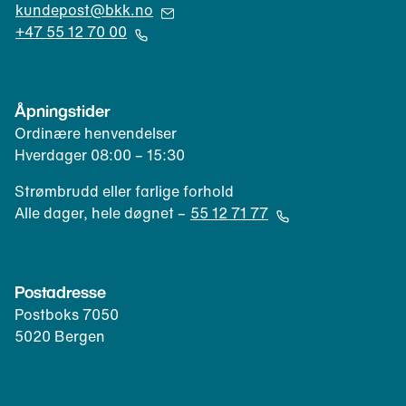
(
kundepost@bkk.no
Å
+47 55 12 70 00
p
(
n
Å
e
p
Åpningstider
r
n
Ordinære henvendelser
e
e
Hverdager 08:00 – 15:30
p
r
o
t
Strømbrudd eller farlige forhold
s
e
Alle dager, hele døgnet –
55 12 71 77
t
l
(
k
e
Å
l
f
p
Postadresse
i
o
n
e
Postboks 7050
n
e
n
5020 Bergen
k
r
t
l
t
)
i
e
e