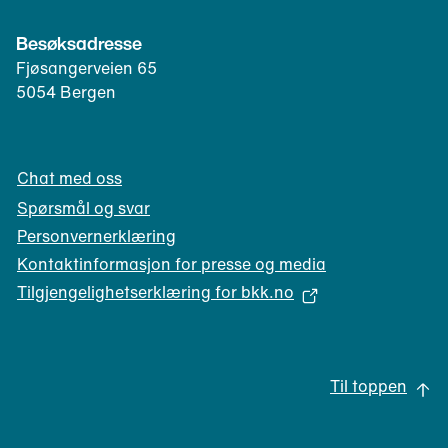
)
i
e
e
l
Besøksadresse
n
e
Fjøsangerveien 65
t
f
5054 Bergen
)
o
n
k
Chat med oss
l
i
Spørsmål og svar
e
Personvernerklæring
n
Kontaktinformasjon for presse og media
t
Tilgjengelighetserklæring for bkk.no
)
(
å
p
Til toppen
n
e
s