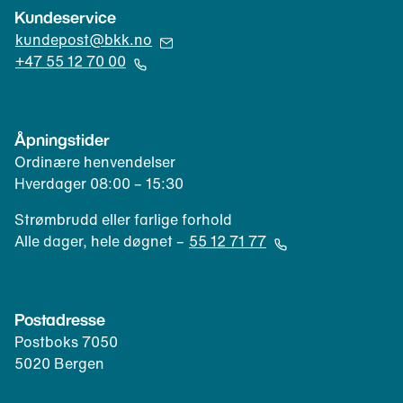
Kundeservice
(
kundepost@bkk.no
Å
+47 55 12 70 00
p
(
n
Å
e
p
Åpningstider
r
n
Ordinære henvendelser
e
e
Hverdager 08:00 – 15:30
p
r
o
t
Strømbrudd eller farlige forhold
s
e
Alle dager, hele døgnet –
55 12 71 77
t
l
(
k
e
Å
l
f
p
Postadresse
i
o
n
e
Postboks 7050
n
e
n
5020 Bergen
k
r
t
l
t