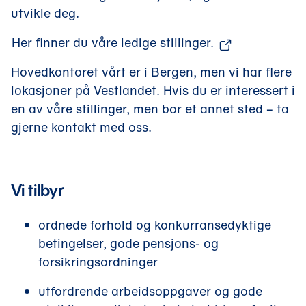
utvikle deg.
(
Her finner du våre ledige stillinger.
å
Hovedkontoret vårt er i Bergen, men vi har flere
p
lokasjoner på Vestlandet. Hvis du er interessert i
n
en av våre stillinger, men bor et annet sted – ta
e
gjerne kontakt med oss.
s
i
n
Vi tilbyr
y
t
ordnede forhold og konkurransedyktige
t
betingelser, gode pensjons- og
v
forsikringsordninger
i
n
utfordrende arbeidsoppgaver og gode
d