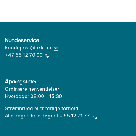
Kundeservice
(
kundepost@bkk.no
Å
+47 55 12 70 00
p
(
n
Å
e
p
Åpningstider
r
n
Ordinære henvendelser
e
e
Hverdager 08:00 – 15:30
p
r
o
t
Strømbrudd eller farlige forhold
s
e
Alle dager, hele døgnet –
55 12 71 77
t
l
(
k
e
Å
l