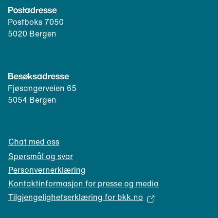
f
p
Postadresse
i
o
n
e
Postboks 7050
n
e
n
5020 Bergen
k
r
t
l
t
)
i
e
e
l
Besøksadresse
n
e
Fjøsangerveien 65
t
f
5054 Bergen
)
o
n
k
Chat med oss
l
i
Spørsmål og svar
e
Personvernerklæring
n
Kontaktinformasjon for presse og media
t
Tilgjengelighetserklæring for bkk.no
)
(