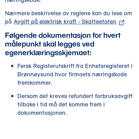
e
Nærmere beskrivelse av reglene kan du lese om
n
(
på
Avgift på elektrisk kraft - Skatteetaten
.
t
å
)
Følgende dokumentasjon for hvert
p
målepunkt skal legges ved
n
egenerklæringsskjemaet:
e
s
Fersk Registerutskrift fra Enhetsregisteret i
i
Brønnøysund hvor firmaets næringskode
n
fremkommer.
y
Dersom det kreves refundert forbruksavgift
t
tilbake i tid må det komme frem i
t
dokumentasjonen.
v
i
n
d