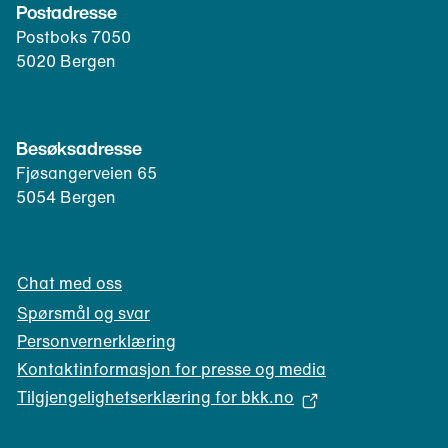
p
Postadresse
i
o
n
e
Postboks 7050
n
e
n
5020 Bergen
k
r
t
l
t
)
i
e
e
l
Besøksadresse
n
e
Fjøsangerveien 65
t
f
5054 Bergen
)
o
n
k
Chat med oss
l
i
Spørsmål og svar
e
Personvernerklæring
n
Kontaktinformasjon for presse og media
t
Tilgjengelighetserklæring for bkk.no
)
(