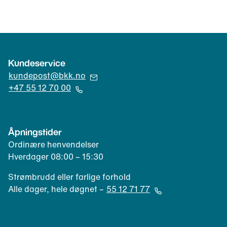
u
)
Kundeservice
(
kundepost@bkk.no
Å
+47 55 12 70 00
p
(
n
Å
e
p
Åpningstider
r
n
Ordinære henvendelser
e
e
Hverdager 08:00 – 15:30
p
r
o
t
Strømbrudd eller farlige forhold
s
e
Alle dager, hele døgnet –
55 12 71 77
t
l
(
k
e
Å
l
f