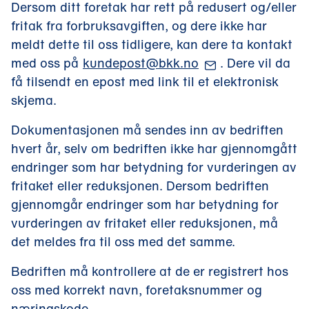
Dersom ditt foretak har rett på redusert og/eller
fritak fra forbruksavgiften, og dere ikke har
meldt dette til oss tidligere, kan dere ta kontakt
(
med oss på
kundepost@bkk.no
. Dere vil da
Å
få tilsendt en epost med link til et elektronisk
p
skjema.
n
Dokumentasjonen må sendes inn av bedriften
e
hvert år, selv om bedriften ikke har gjennomgått
r
endringer som har betydning for vurderingen av
e
fritaket eller reduksjonen. Dersom bedriften
p
gjennomgår endringer som har betydning for
o
vurderingen av fritaket eller reduksjonen, må
s
det meldes fra til oss med det samme.
t
k
Bedriften må kontrollere at de er registrert hos
l
oss med korrekt navn, foretaksnummer og
i
næringskode.