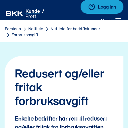
Logg inn
Kunde
Proff
Meny
Forsiden
Nettleie
Nettleie for bedriftskunder
Forbruksavgift
Redusert og/eller 
fritak 
forbruksavgift
Enkelte bedrifter har rett til redusert
og/eller fritak fra forbruksavgiften.