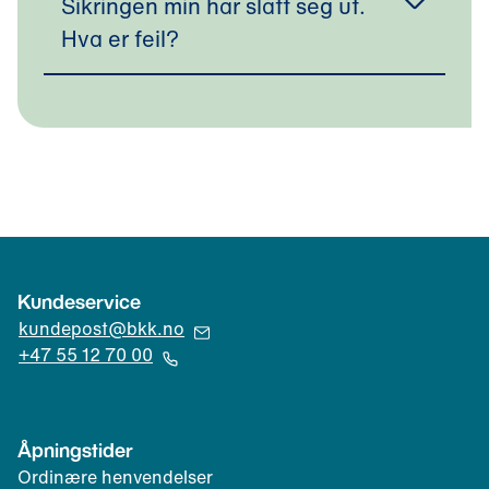
Sikringen min har slått seg ut.
Hva er feil?
Kundeservice
(
kundepost@bkk.no
Å
+47 55 12 70 00
p
(
n
Å
e
p
Åpningstider
r
n
Ordinære henvendelser
e