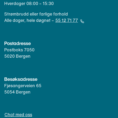
e
Hverdager 08:00 – 15:30
p
r
o
t
Strømbrudd eller farlige forhold
s
e
Alle dager, hele døgnet –
55 12 71 77
t
l
(
k
e
Å
l
f
p
Postadresse
i
o
n
e
Postboks 7050
n
e
n
5020 Bergen
k
r
t
l
t
)
i
e
e
l
Besøksadresse
n
e
Fjøsangerveien 65
t
f
5054 Bergen
)
o
n
k
Chat med oss
l