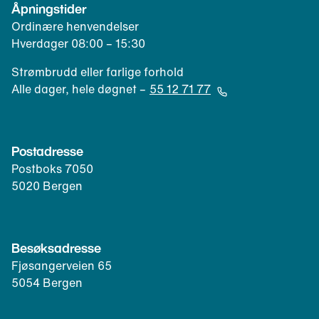
p
Åpningstider
r
n
Ordinære henvendelser
e
e
Hverdager 08:00 – 15:30
p
r
o
t
Strømbrudd eller farlige forhold
s
e
Alle dager, hele døgnet –
55 12 71 77
t
l
(
k
e
Å
l
f
p
Postadresse
i
o
n
e
Postboks 7050
n
e
n
5020 Bergen
k
r
t
l
t
)
i
e
e
l
Besøksadresse
n
e
Fjøsangerveien 65
t
f
5054 Bergen
)
o
n