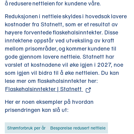
å redusere nettleien for kundene våre.
Reduksjonen i nettleie skyldes i hovedsak lavere
kostnader fra Statnett, som er et resultat av
høyere forventede flaskehalsinntekter. Disse
inntektene oppstår ved utveksling av kraft
mellom prisområder, og kommer kundene til
gode gjennom lavere nettleie. Statnett har
varslet at kostnadene vil øke igjen i 2027, noe
som igjen vil bidra til å øke nettleien. Du kan
lese mer om flaskehalsinntekter her:
(
Flaskehalsinntekter | Statnett
å
Her er noen eksempler på hvordan
p
prisendringen kan slå ut:
n
e
Strømforbruk per år
Besparelse redusert nettleie
s