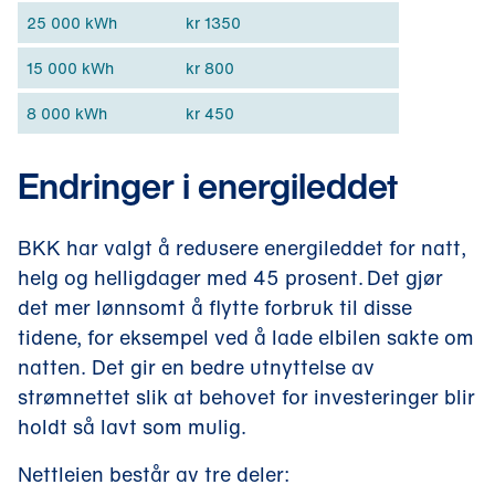
i
25 000 kWh
kr 1350
n
15 000 kWh
kr 800
y
t
8 000 kWh
kr 450
t
v
Endringer i energileddet
i
n
BKK har valgt å redusere energileddet for natt,
d
helg og helligdager med 45 prosent. Det gjør
u
det mer lønnsomt å flytte forbruk til disse
)
tidene, for eksempel ved å lade elbilen sakte om
natten. Det gir en bedre utnyttelse av
strømnettet slik at behovet for investeringer blir
holdt så lavt som mulig.
Nettleien består av tre deler: