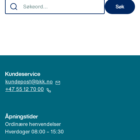
Søk
Kundeservice
(
kundepost@bkk.no
Å
+47 55 12 70 00
p
(
n
Å
e
p
Åpningstider
r
n
Ordinære henvendelser
e
e
Hverdager 08:00 – 15:30
p
r