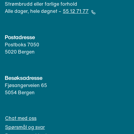
o
t
Strømbrudd eller farlige forhold
s
e
Alle dager, hele døgnet –
55 12 71 77
t
l
(
k
e
Å
l
f
p
Postadresse
i
o
n
e
Postboks 7050
n
e
n
5020 Bergen
k
r
t
l
t
)
i
e
e
l
Besøksadresse
n
e
Fjøsangerveien 65
t
f
5054 Bergen
)
o
n
k
Chat med oss
l
i
Spørsmål og svar