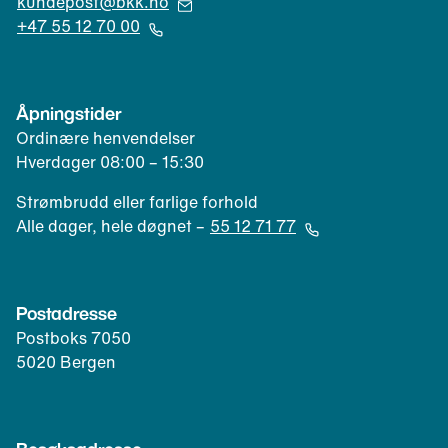
(
kundepost@bkk.no
Å
+47 55 12 70 00
p
(
n
Å
e
p
Åpningstider
r
n
Ordinære henvendelser
e
e
Hverdager 08:00 – 15:30
p
r
o
t
Strømbrudd eller farlige forhold
s
e
Alle dager, hele døgnet –
55 12 71 77
t
l
(
k
e
Å
l
f
p
Postadresse
i
o
n
e
Postboks 7050
n
e
n
5020 Bergen
k
r
t
l
t
)
i
e
e
l