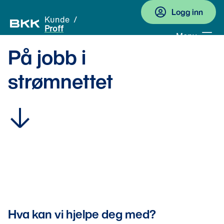
Logg inn
Kunde
Proff
Meny
På jobb i 
strømnettet
Hva kan vi hjelpe deg med?