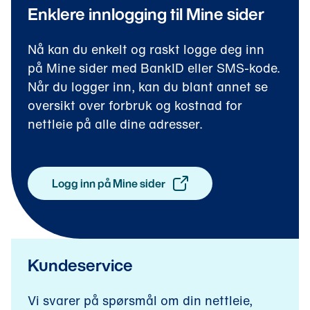
Enklere innlogging til Mine sider
Nå kan du enkelt og raskt logge deg inn
på Mine sider med BankID eller SMS-kode.
Når du logger inn, kan du blant annet se
oversikt over forbruk og kostnad for
nettleie på alle dine adresser.
Logg inn på Mine sider
(
å
p
n
e
s
Kundeservice
i
n
y
Vi svarer på spørsmål om din nettleie,
t