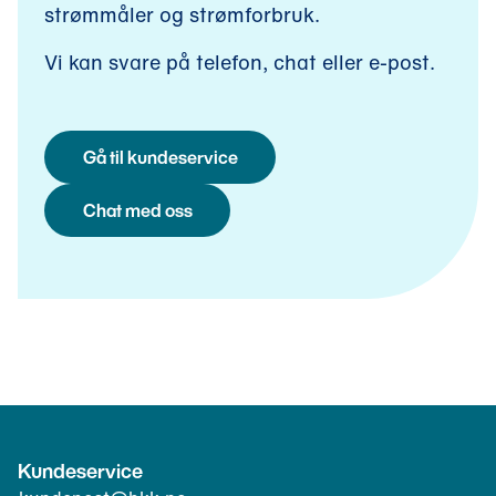
strømmåler og strømforbruk.
t
v
i
Vi kan svare på telefon, chat eller e-post.
n
d
u
)
Gå til kundeservice
Chat med oss
Kundeservice