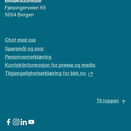
Besøksadresse
n
e
Fjøsangerveien 65
t
f
5054 Bergen
)
o
n
k
Chat med oss
l
i
Spørsmål og svar
e
Personvernerklæring
n
Kontaktinformasjon for presse og media
t
Tilgjengelighetserklæring for bkk.no
)
(
å
p
Til toppen
n
e
s
i
(åpnes
(åpnes
(åpnes
(åpnes
i
i
i
i
n